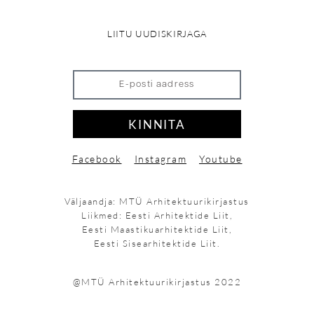
LIITU UUDISKIRJAGA
KINNITA
Facebook
Instagram
Youtube
Väljaandja: MTÜ Arhitektuurikirjastus
Liikmed: Eesti Arhitektide Liit,
Eesti Maastikuarhitektide Liit,
Eesti Sisearhitektide Liit.
@MTÜ Arhitektuurikirjastus 2022