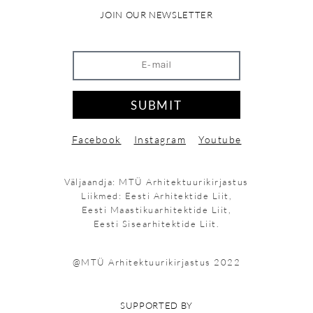
JOIN OUR NEWSLETTER
SUBMIT
Facebook
Instagram
Youtube
Väljaandja: MTÜ Arhitektuurikirjastus
Liikmed: Eesti Arhitektide Liit,
Eesti Maastikuarhitektide Liit,
Eesti Sisearhitektide Liit.
@MTÜ Arhitektuurikirjastus 2022
SUPPORTED BY