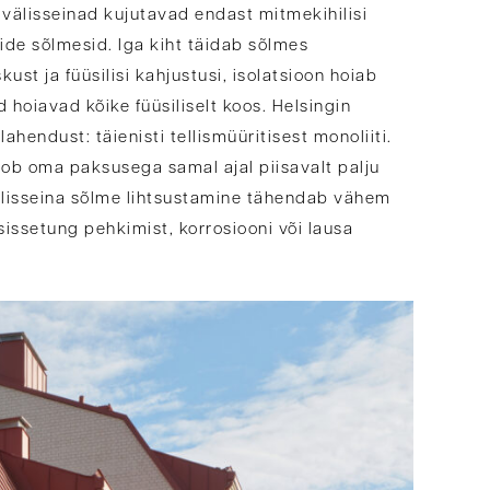
 välisseinad kujutavad endast mitmekihilisi
nide sõlmesid. Iga kiht täidab sõlmes
kust ja füüsilisi kahjustusi, isolatsioon hoiab
d hoiavad kõike füüsiliselt koos. Helsingin
ahendust: täienisti tellismüüritisest monoliiti.
loob oma paksusega samal ajal piisavalt palju
Välisseina sõlme lihtsustamine tähendab vähem
 sissetung pehkimist, korrosiooni või lausa