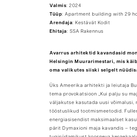
Valmis
: 2024
Tüüp
: Apartment building with 29 
Arendaja
: Kestävät Kodit
Ehitaja
: SSA Rakennus
Avarrus arhitektid kavandasid mono
Helsingin Muurarimestari, mis käib
oma valikutes siiski selgelt nüüdi
Üks Ameerika arhitekti ja leiutaja Bu
tema provokatsioon „Kui palju su maja
väljakutse kasutada uusi võimalusi,
tööstuslikud tootmismeetodid. Fulle
energiasisendist maksimaalset kasu
pärit Dymaxioni maja kavandis – teg