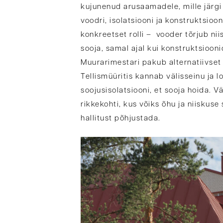
kujunenud arusaamadele, mille järgi
voodri, isolatsiooni ja konstruktsioo
konkreetset rolli – vooder tõrjub niis
sooja, samal ajal kui konstruktsiooni
Muurarimestari pakub alternatiivset l
Tellismüüritis kannab välisseinu ja 
soojusisolatsiooni, et sooja hoida. 
rikkekohti, kus võiks õhu ja niiskuse
hallitust põhjustada.