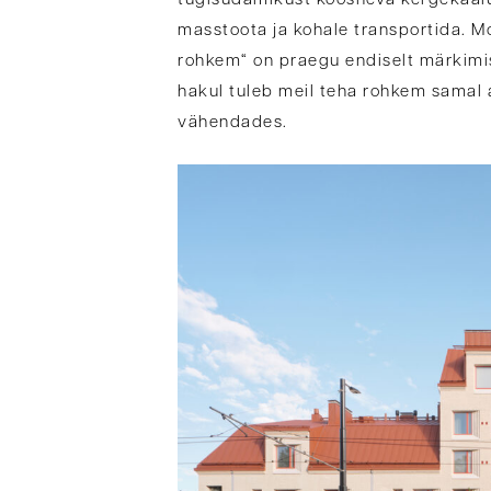
tugisüdamikust koosneva kergekaalul
masstoota ja kohale transportida. M
rohkem“ on praegu endiselt märkimi
hakul tuleb meil teha rohkem samal 
vähendades.