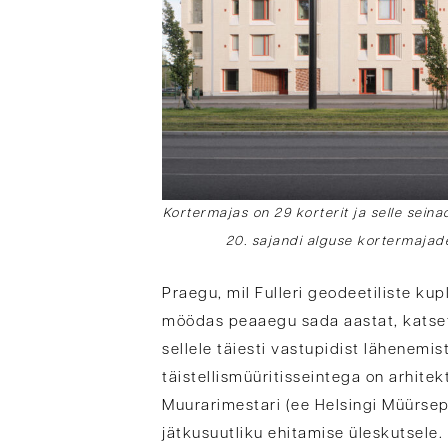
Kortermajas on 29 korterit ja selle seina
20. sajandi alguse kortermajade
Praegu, mil Fulleri geodeetiliste ku
möödas peaaegu sada aastat, katset
sellele täiesti vastupidist lähenemi
täistellismüüritisseintega on arhite
Muurarimestari (ee Helsingi Müürse
jätkusuutliku ehitamise üleskutsele