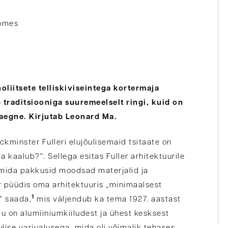
homes
liitsete telliskiviseintega kortermaja
 traditsiooniga suuremeelselt ringi, kuid on
saegne. Kirjutab Leonard Ma.
ckminster Fulleri elujõulisemaid tsitaate on
 kaalub?“. Sellega esitas Fuller arhitektuurile
 mida pakkusid moodsad materjalid ja
r püüdis oma arhitektuuris „minimaalsest
1
“ saada,
mis väljendub ka tema 1927. aastast
u on alumiiniumkiiludest ja ühest kesksest