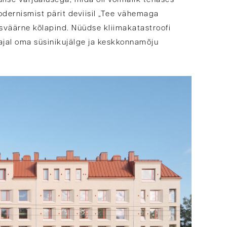
ise varjualusega, mida oli võimalik tehases
odernismist pärit deviisil „Tee vähemaga
sväärne kõlapind. Nüüdse kliimakatastroofi
ajal oma süsinikujälge ja keskkonnamõju