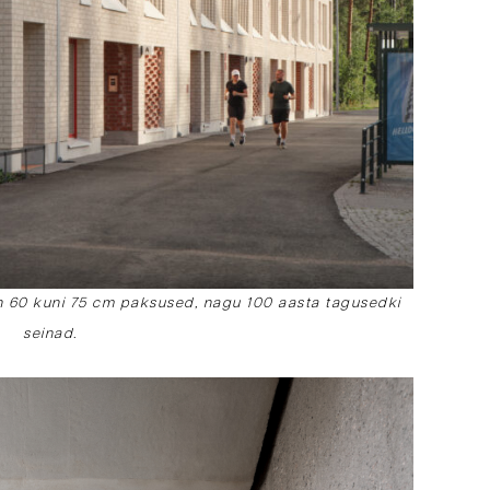
on 60 kuni 75 cm paksused, nagu 100 aasta tagusedki
seinad.