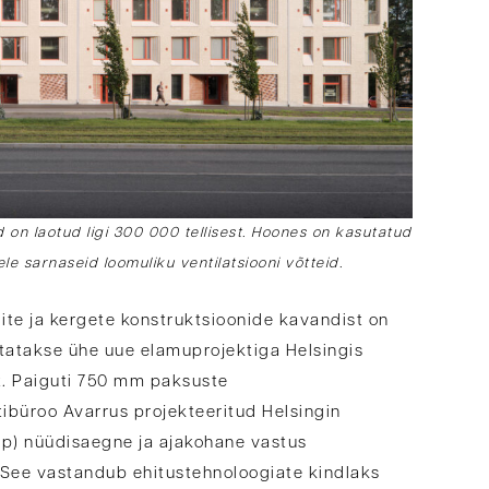
d on laotud ligi 300 000 tellisest. Hoones on kasutatud
le sarnaseid loomuliku ventilatsiooni võtteid.
plite ja kergete konstruktsioonide kavandist on
atakse ühe uue elamuprojektiga Helsingis
st. Paiguti 750 mm paksuste
ktibüroo Avarrus projekteeritud Helsingin
pp) nüüdisaegne ja ajakohane vastus
. See vastandub ehitustehnoloogiate kindlaks