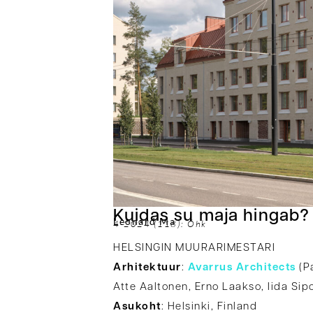
Kuidas su maja hingab?
Leonard Ma
4-2024 (118): Õhk
HELSINGIN MUURARIMESTARI
Arhitektuur
:
Avarrus Architects
(Pa
Atte Aaltonen, Erno Laakso, Iida Si
Asukoht
: Helsinki, Finland