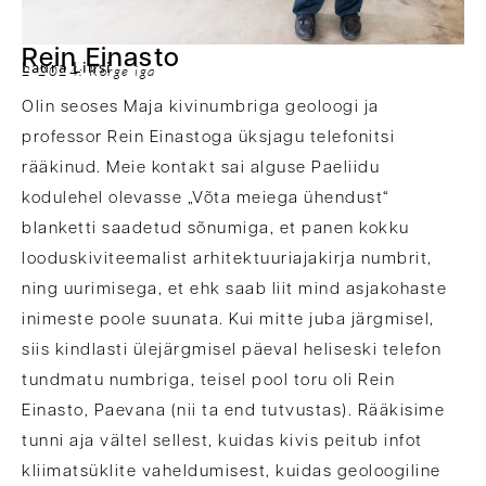
Rein Einasto
Laura Linsi
2-2024: Kõrge iga
Olin seoses Maja kivinumbriga geoloogi ja
professor Rein Einastoga üksjagu telefonitsi
rääkinud. Meie kontakt sai alguse Paeliidu
kodulehel olevasse „Võta meiega ühendust“
blanketti saadetud sõnumiga, et panen kokku
looduskiviteemalist arhitektuuriajakirja numbrit,
ning uurimisega, et ehk saab liit mind asjakohaste
inimeste poole suunata. Kui mitte juba järgmisel,
siis kindlasti ülejärgmisel päeval heliseski telefon
tundmatu numbriga, teisel pool toru oli Rein
Einasto, Paevana (nii ta end tutvustas). Rääkisime
tunni aja vältel sellest, kuidas kivis peitub infot
kliimatsüklite vaheldumisest, kuidas geoloogiline