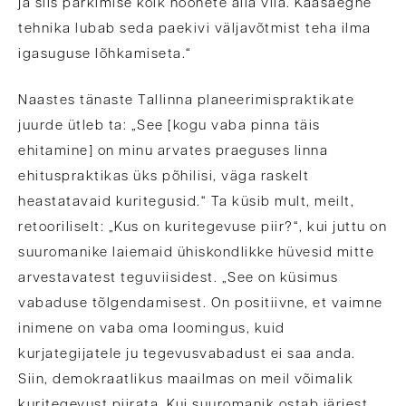
ja siis parkimise kõik hoonete alla viia. Kaasaegne
tehnika lubab seda paekivi väljavõtmist teha ilma
igasuguse lõhkamiseta.“
Naastes tänaste Tallinna planeerimispraktikate
juurde ütleb ta: „See [kogu vaba pinna täis
ehitamine] on minu arvates praeguses linna
ehituspraktikas üks põhilisi, väga raskelt
heastatavaid kuritegusid.“ Ta küsib mult, meilt,
retooriliselt: „Kus on kuritegevuse piir?“, kui juttu on
suuromanike laiemaid ühiskondlikke hüvesid mitte
arvestavatest teguviisidest. „See on küsimus
vabaduse tõlgendamisest. On positiivne, et vaimne
inimene on vaba oma loomingus, kuid
kurjategijatele ju tegevusvabadust ei saa anda.
Siin, demokraatlikus maailmas on meil võimalik
kuritegevust piirata. Kui suuromanik ostab järjest