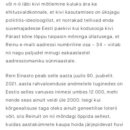
või n-ö läbi kivi mõtlemine kuluks ära ka
ehitusvaldkonnale, et kivi kasutamises on üksjagu
poliitilis-ideoloogilist, et norrakad tellivad enda
suvemajadesse Eesti paekivi kui kodusooja kivi.
Pärast kõne lõppu taipasin mõninga üllatusega, et
Reinu e-maili aadressi numbriline osa – 34 – viitab
nii nagu paljudel minugi eakaaslastel
aadressiomaniku sünniaastale.
Rein Einasto peab selle aasta juulis 90. juubelit.
2021. aasta rahvaloenduse andmetele tuginedes on
Eestis selles vanuses inimesi umbes 12 000, mehi
nende seas ainult veidi üle 2000. Isegi kui
kõrgeealisuse taga oleks ainult geneetilise loterii
võit, siis Reinult on nii mõndagi õppida sellest,
kuidas aastakümnete kaupa hoida järjepidevat huvi