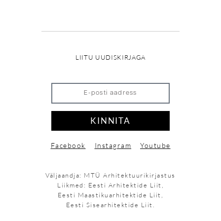
LIITU UUDISKIRJAGA
KINNITA
Facebook
Instagram
Youtube
Väljaandja: MTÜ Arhitektuurikirjastus
Liikmed: Eesti Arhitektide Liit,
Eesti Maastikuarhitektide Liit,
Eesti Sisearhitektide Liit.