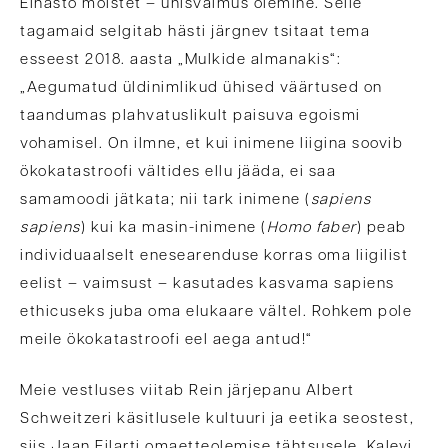
Einasto mõistet – ühisvaimus olemine. Selle
tagamaid selgitab hästi järgnev tsitaat tema
esseest 2018. aasta „Mulkide almanakis“:
„Aegumatud üldinimlikud ühised väärtused on
taandumas plahvatuslikult paisuva egoismi
vohamisel. On ilmne, et kui inimene liigina soovib
ökokatastroofi vältides ellu jääda, ei saa
samamoodi jätkata; nii tark inimene (
sapiens
sapiens
) kui ka masin-inimene (
Homo faber
) peab
individuaalselt enesearenduse korras oma liigilist
eelist – vaimsust – kasutades kasvama sapiens
ethicuseks juba oma elukaare vältel. Rohkem pole
meile ökokatastroofi eel aega antud!“
Meie vestluses viitab Rein järjepanu Albert
Schweitzeri käsitlusele kultuuri ja eetika seostest,
siis Jaan Eilarti omaetteolemise tähtsusele, Kalevi