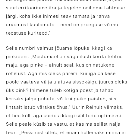
suurterritooriume ära ja tegeleb neil oma tahtmise
järgi, kohalikke inimesi teavitamata ja rahva
arvamust kuulamata – need on praeguse võimu
teostuse kuriteod.“
Selle numbri vaimus jõuame lõpuks ikkagi ka
pinkideni: „Mustamäel on väga ilusti korda tehtud
maju, aga pinke – ainult seal, kus on natukene
rohelust. Aga mis oleks parem, kui iga päikese
poole vaatava välja ulatuva sissekäigu juures oleks
üks pink? Inimene tuleb kotiga poest ja tahab
korraks jalga puhata, või kui päike paistab, siis
lihtsalt istub värskes õhus.“ Uurin Reinult viimaks,
et hea küll, aga kuidas ikkagi säilitada optimismi.
Selle peale küsib ta vastu, et kas ma sellist nalja
tean: „Pessimist ütleb, et enam hullemaks minna ei