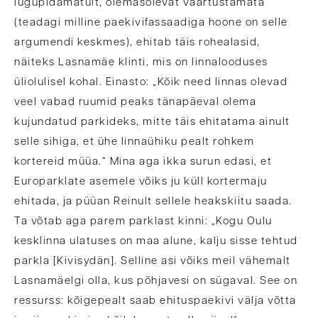
lugupidamatult, olemasolevat väärtustamata
(teadagi milline paekivifassaadiga hoone on selle
argumendi keskmes), ehitab täis rohealasid,
näiteks Lasnamäe klinti, mis on linnalooduses
üliolulisel kohal. Einasto: „Kõik need linnas olevad
veel vabad ruumid peaks tänapäeval olema
kujundatud parkideks, mitte täis ehitatama ainult
selle sihiga, et ühe linnaühiku pealt rohkem
kortereid müüa.“ Mina aga ikka surun edasi, et
Europarklate asemele võiks ju küll kortermaju
ehitada, ja püüan Reinult sellele heakskiitu saada.
Ta võtab aga parem parklast kinni: „Kogu Oulu
kesklinna ulatuses on maa alune, kalju sisse tehtud
parkla [Kivisydän]. Selline asi võiks meil vähemalt
Lasnamäelgi olla, kus põhjavesi on sügaval. See on
ressurss: kõigepealt saab ehituspaekivi välja võtta