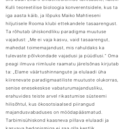
Kulli teoreetilise bioloogia konverentsidele, kus ta
iga aasta käib, ja lõpuks Maiko Mahtieseni
hiljutisele Rooma klubi ettekandele tasaarengust.
Ta rõhutab ühiskondliku paradigma muutuse
vajadust: „Me ei vaja kasvu, vaid tasaarengut,
mahedat toimemajandust, mis rahuldaks ka
tulevaste põlvkondade vajadusi ja püüdlusi.“ Oma
peagi ilmuva riimluule raamatu järelsõnas kirjutab
ta: „Elame väärtushinnangute ja elulaadi üha
kiirenevate paradigmaatiliste muutuste olukorras,
senise enesekeskse vabaturumajandusliku,
erahuvides teiste arvel rikastumise süsteemi
hilisõhtul, kus ökosotsiaalsed piirangud
majandusvabaduses on möödapääsmatud.
Tarbimisühiskond kaasneva pillava elulaadi ja
kasvava hedonismiga ei saa olla kestlik