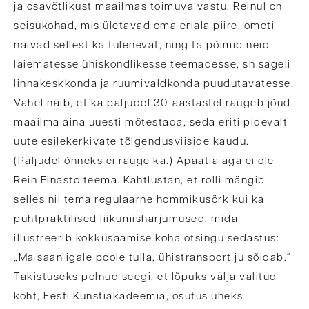
ja osavõtlikust maailmas toimuva vastu. Reinul on
seisukohad, mis ületavad oma eriala piire, ometi
näivad sellest ka tulenevat, ning ta põimib neid
laiematesse ühiskondlikesse teemadesse, sh sageli
linnakeskkonda ja ruumivaldkonda puudutavatesse.
Vahel näib, et ka paljudel 30-aastastel raugeb jõud
maailma aina uuesti mõtestada, seda eriti pidevalt
uute esilekerkivate tõlgendusviiside kaudu.
(Paljudel õnneks ei rauge ka.) Apaatia aga ei ole
Rein Einasto teema. Kahtlustan, et rolli mängib
selles nii tema regulaarne hommikusörk kui ka
puhtpraktilised liikumisharjumused, mida
illustreerib kokkusaamise koha otsingu sedastus:
„Ma saan igale poole tulla, ühistransport ju sõidab.“
Takistuseks polnud seegi, et lõpuks välja valitud
koht, Eesti Kunstiakadeemia, osutus üheks