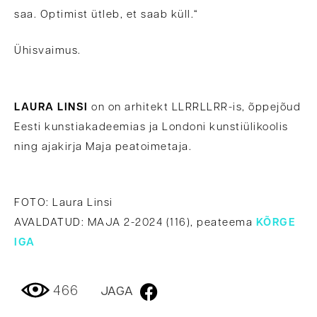
saa. Optimist ütleb, et saab küll.“
Ühisvaimus.
LAURA LINSI
on on arhitekt LLRRLLRR-is, õppejõud
Eesti kunstiakadeemias ja Londoni kunstiülikoolis
ning ajakirja Maja peatoimetaja.
FOTO: Laura Linsi
AVALDATUD: MAJA 2-2024 (116), peateema
KÕRGE
IGA
466
JAGA