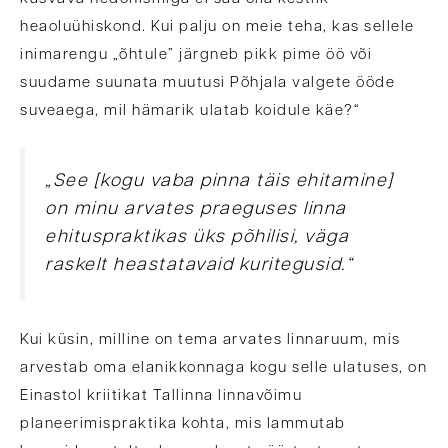
heaoluühiskond. Kui palju on meie teha, kas sellele
inimarengu „õhtule” järgneb pikk pime öö või
suudame suunata muutusi Põhjala valgete ööde
suveaega, mil hämarik ulatab koidule käe?“
„See [kogu vaba pinna täis ehitamine]
on minu arvates praeguses linna
ehituspraktikas üks põhilisi, väga
raskelt heastatavaid kuritegusid.“
Kui küsin, milline on tema arvates linnaruum, mis
arvestab oma elanikkonnaga kogu selle ulatuses, on
Einastol kriitikat Tallinna linnavõimu
planeerimispraktika kohta, mis lammutab