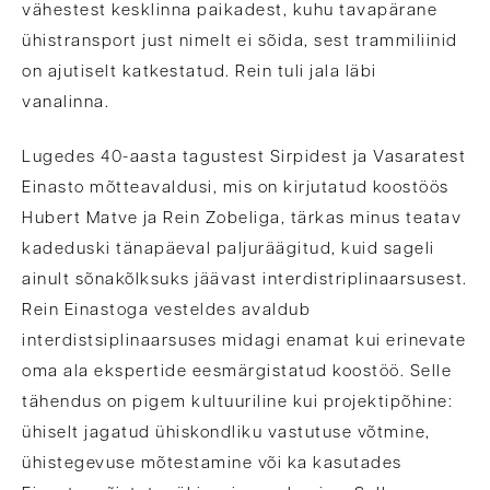
vähestest kesklinna paikadest, kuhu tavapärane
ühistransport just nimelt ei sõida, sest trammiliinid
on ajutiselt katkestatud. Rein tuli jala läbi
vanalinna.
Lugedes 40-aasta tagustest Sirpidest ja Vasaratest
Einasto mõtteavaldusi, mis on kirjutatud koostöös
Hubert Matve ja Rein Zobeliga, tärkas minus teatav
kadeduski tänapäeval paljuräägitud, kuid sageli
ainult sõnakõlksuks jäävast interdistriplinaarsusest.
Rein Einastoga vesteldes avaldub
interdistsiplinaarsuses midagi enamat kui erinevate
oma ala ekspertide eesmärgistatud koostöö. Selle
tähendus on pigem kultuuriline kui projektipõhine:
ühiselt jagatud ühiskondliku vastutuse võtmine,
ühistegevuse mõtestamine või ka kasutades