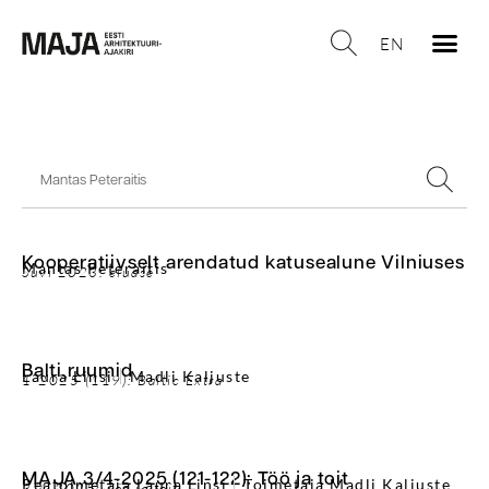
EN
Kooperatiivselt arendatud katusealune Vilniuses
Mantas Peteraitis
Suvi 2023: eluase
Balti ruumid
Laura Linsi
Madli Kaljuste
1-2025 (119): Baltic Extra
MAJA 3/4-2025 (121-122): Töö ja toit
Peatoimetaja Laura Linsi
Toimetaja Madli Kaljuste
3/4-2025: Töö ja toit