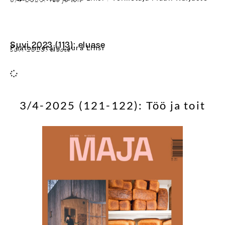
Suvi 2023 (113): eluase
Peatoimetaja Laura Linsi
Suvi 2023: eluase
3/4-2025 (121-122): Töö ja toit