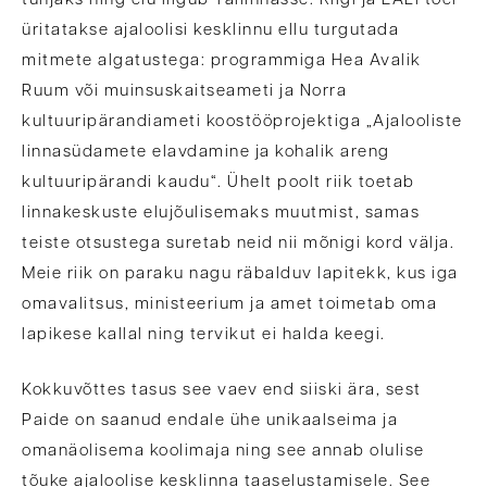
tühjaks ning elu liigub Tallinnasse. Riigi ja EALi toel
üritatakse ajaloolisi kesklinnu ellu turgutada
mitmete algatustega: programmiga Hea Avalik
Ruum või muinsuskaitseameti ja Norra
kultuuripärandiameti koostööprojektiga „Ajalooliste
linnasüdamete elavdamine ja kohalik areng
kultuuripärandi kaudu“. Ühelt poolt riik toetab
linnakeskuste elujõulisemaks muutmist, samas
teiste otsustega suretab neid nii mõnigi kord välja.
Meie riik on paraku nagu räbalduv lapitekk, kus iga
omavalitsus, ministeerium ja amet toimetab oma
lapikese kallal ning tervikut ei halda keegi.
Kokkuvõttes tasus see vaev end siiski ära, sest
Paide on saanud endale ühe unikaalseima ja
omanäolisema koolimaja ning see annab olulise
tõuke ajaloolise kesklinna taaselustamisele. See