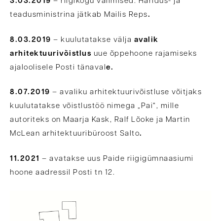
3.03.2019
– riigikogu valimised. Haridus- ja
teadusministrina jätkab Mailis Reps
.
8.03.2019
– kuulutatakse välja
avalik
arhitektuurivõistlus
uue õppehoone rajamiseks
ajaloolisele Posti tänaval
e.
8.07.2019
– avaliku arhitektuurivõistluse võitjaks
kuulutatakse võistlustöö nimega „Pai“, mille
autoriteks on Maarja Kask, Ralf Lõoke ja Martin
McLean arhitektuuribüroost Salto
.
11.2021
– avatakse uus Paide riigigümnaasiumi
hoone aadressil Posti tn 12.