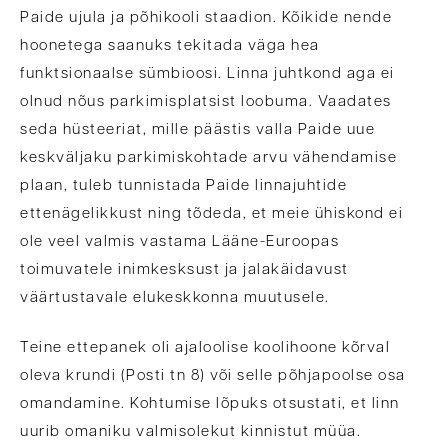
Paide ujula ja põhikooli staadion. Kõikide nende
hoonetega saanuks tekitada väga hea
funktsionaalse sümbioosi. Linna juhtkond aga ei
olnud nõus parkimisplatsist loobuma. Vaadates
seda hüsteeriat, mille päästis valla Paide uue
keskväljaku parkimiskohtade arvu vähendamise
plaan, tuleb tunnistada Paide linnajuhtide
ettenägelikkust ning tõdeda, et meie ühiskond ei
ole veel valmis vastama Lääne-Euroopas
toimuvatele inimkesksust ja jalakäidavust
väärtustavale elukeskkonna muutusele.
Teine ettepanek oli ajaloolise koolihoone kõrval
oleva krundi (Posti tn 8) või selle põhjapoolse osa
omandamine. Kohtumise lõpuks otsustati, et linn
uurib omaniku valmisolekut kinnistut müüa.