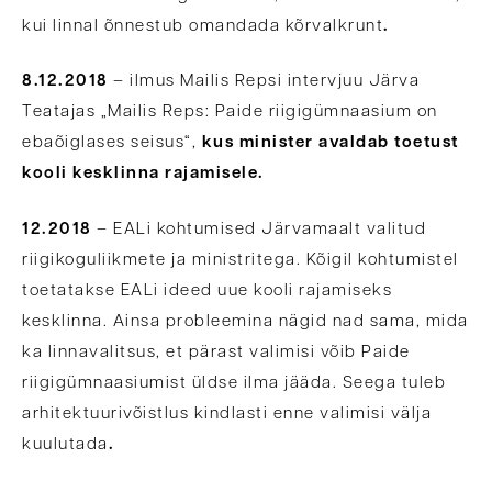
kui linnal õnnestub omandada kõrvalkrunt
.
8.12.2018
– ilmus Mailis Repsi intervjuu Järva
Teatajas „Mailis Reps: Paide riigigümnaasium on
ebaõiglases seisus“,
kus minister avaldab toetust
kooli kesklinna rajamisele.
12.2018
– EALi kohtumised Järvamaalt valitud
riigikoguliikmete ja ministritega. Kõigil kohtumistel
toetatakse EALi ideed uue kooli rajamiseks
kesklinna. Ainsa probleemina nägid nad sama, mida
ka linnavalitsus, et pärast valimisi võib Paide
riigigümnaasiumist üldse ilma jääda. Seega tuleb
arhitektuurivõistlus kindlasti enne valimisi välja
kuulutada
.