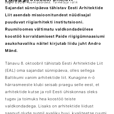
Andro Mänd
Sügis 2021: ruumipöörded
,
Toimetaja valik
Sajandat sünnipäeva tähistav Eesti Arhitektide
Liit asendab missioonitundest nüüdisajal
puuduvat riigiarhitekti institutsiooni.
Ruumiloomes vältimatu valdkondadeülese
koostöö korraldamisest Paide riigigümnaasiumi
asukohavaliku näitel kirjutab liidu juht Andro
Mänd.
Tänavu 8. oktoobril tähistab Eesti Arhitektide Liit
(EAL) oma sajandat sünnipäeva, olles sellega
Baltikumi vanim arhitektide liit. Kunagine n-ö
härrasmeeste klubi seisab praegu selle eest, et
arhitektide kutse ja roll Eesti ühiskonnas oleks
tugev ja toimuks hea koostöö teiste
valdkondadega. Lisaks on arhitektide liidust
saanud olude sunnil avaliku huvi, kvaliteetse ruumi