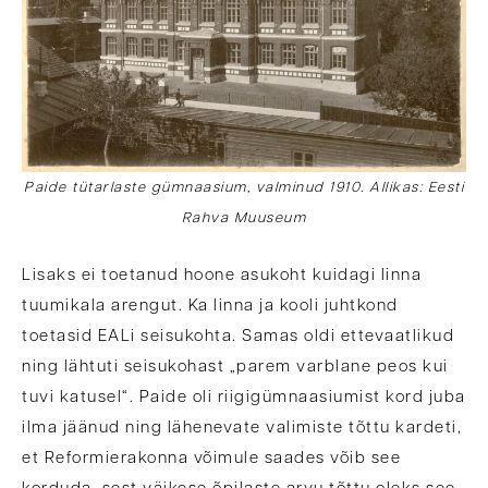
Paide tütarlaste gümnaasium, valminud 1910. Allikas: Eesti
Rahva Muuseum
Lisaks ei toetanud hoone asukoht kuidagi linna
tuumikala arengut. Ka linna ja kooli juhtkond
toetasid EALi seisukohta. Samas oldi ettevaatlikud
ning lähtuti seisukohast „parem varblane peos kui
tuvi katusel“. Paide oli riigigümnaasiumist kord juba
ilma jäänud ning lähenevate valimiste tõttu kardeti,
et Reformierakonna võimule saades võib see