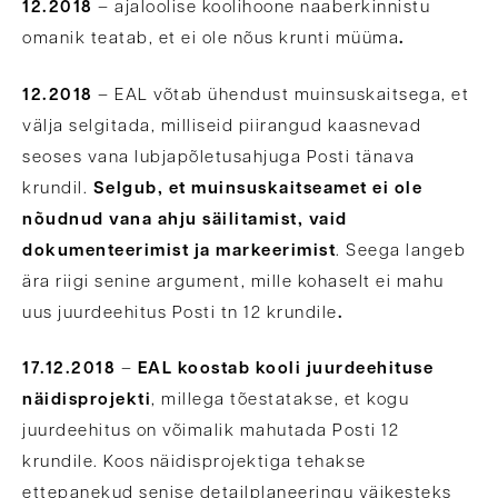
12.2018
– ajaloolise koolihoone naaberkinnistu
omanik teatab, et ei ole nõus krunti müüma
.
12.2018
– EAL võtab ühendust muinsuskaitsega, et
välja selgitada, milliseid piirangud kaasnevad
seoses vana lubjapõletusahjuga Posti tänava
krundil.
Selgub, et muinsuskaitseamet ei ole
nõudnud vana ahju säilitamist, vaid
dokumenteerimist ja markeerimist
. Seega langeb
ära riigi senine argument, mille kohaselt ei mahu
uus juurdeehitus Posti tn 12 krundile
.
17.12.2018
–
EAL koostab kooli juurdeehituse
näidisprojekti
, millega tõestatakse, et kogu
juurdeehitus on võimalik mahutada Posti 12
krundile. Koos näidisprojektiga tehakse
ettepanekud senise detailplaneeringu väikesteks