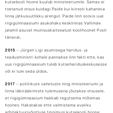
kutsekooli hoone kuulub ministeeriumile. Samas ei
toetanud otsus kuidagi Paide kui kiiresti kahaneva
linna jätkusuutlikku arengut. Paide linn soovis uue
riigigümnaasiumi asukohaks kesklinnas Vallimäe
jalamil asuvat muinsuskaitsealust koolihoonet Posti
tänaval
.
2015
– Jürgen Ligi asumisega haridus- ja
teadusministri kohale pannakse linn fakti ette, kas
uus riigigümnaasium tuleb kutsehariduskeskusesse
või ei tule seda üldse
.
2017
– poliitikute vahetuste ning ministeeriumi ja
linna läbirääkimiste tulemusena jõutakse otsusele,
et riigigümnaasium hakkab tegutsema mõlemas
hoones. Hakatakse ette valmistama avaliku
arhitektuurivõistluse tingimusi kutsekooli hoone