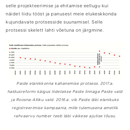
selle projekteerimise ja ehitamise eellugu kui
näidet liidu tööst ja panusest meie elukeskkonda
kujundavate protsesside suunamisel. Selle
protsessi skelett lahti võetuna on järgmine.
Paide elanikkonna kahanemise protsess. 2017.a.
haldusreformi käigus liidetakse Paide linnaga Paide vald
ja Roosna-Alliku vald. 2016.a. vib Paide läbi elanikuks
registreerimise kampaania, mille tulemusena ametlik
rahvaarvu number teeb läbi väikese ajutise tõusu.