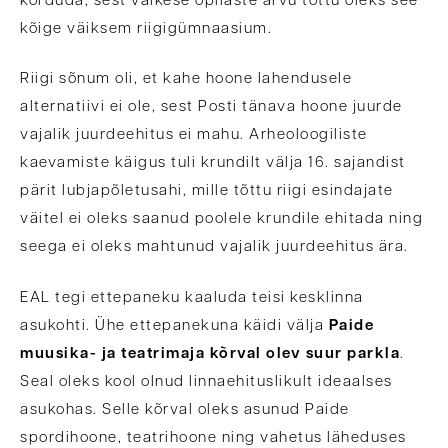
korduda, sest väikese õpilaste arvu tõttu oleks see
kõige väiksem riigigümnaasium.
Riigi sõnum oli, et kahe hoone lahendusele
alternatiivi ei ole, sest Posti tänava hoone juurde
vajalik juurdeehitus ei mahu. Arheoloogiliste
kaevamiste käigus tuli krundilt välja 16. sajandist
pärit lubjapõletusahi, mille tõttu riigi esindajate
väitel ei oleks saanud poolele krundile ehitada ning
seega ei oleks mahtunud vajalik juurdeehitus ära.
EAL tegi ettepaneku kaaluda teisi kesklinna
asukohti. Ühe ettepanekuna käidi välja
Paide
muusika- ja teatrimaja kõrval olev suur parkla
.
Seal oleks kool olnud linnaehituslikult ideaalses
asukohas. Selle kõrval oleks asunud Paide
spordihoone, teatrihoone ning vahetus läheduses