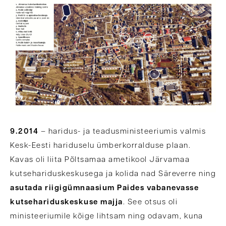
9.2014
– haridus- ja teadusministeeriumis valmis
Kesk-Eesti hariduselu ümberkorralduse plaan.
Kavas oli liita Põltsamaa ametikool Järvamaa
kutsehariduskeskusega ja kolida nad Säreverre ning
asutada riigigümnaasium Paides vabanevasse
kutsehariduskeskuse majja
. See otsus oli
ministeeriumile kõige lihtsam ning odavam, kuna