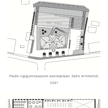
Paide riigigümnaasiumi asendiplaan
. Salto Arhitektid,
2021