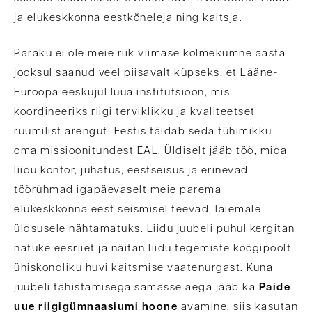
ja elukeskkonna eestkõneleja ning kaitsja.
Paraku ei ole meie riik viimase kolmekümne aasta
jooksul saanud veel piisavalt küpseks, et Lääne-
Euroopa eeskujul luua institutsioon, mis
koordineeriks riigi terviklikku ja kvaliteetset
ruumilist arengut. Eestis täidab seda tühimikku
oma missioonitundest EAL. Üldiselt jääb töö, mida
liidu kontor, juhatus, eestseisus ja erinevad
töörühmad igapäevaselt meie parema
elukeskkonna eest seismisel teevad, laiemale
üldsusele nähtamatuks. Liidu juubeli puhul kergitan
natuke eesriiet ja näitan liidu tegemiste köögipoolt
ühiskondliku huvi kaitsmise vaatenurgast. Kuna
juubeli tähistamisega samasse aega jääb ka
Paide
uue riigigümnaasiumi
hoone
avamine, siis kasutan