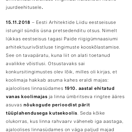
juurdeehitusele
.
15.11.2018
– Eesti Arhitektide Liidu eestseisuse
istungil sündis üsna pretsedenditu otsus. Nimelt
lükkas eestseisus tagasi Paide riigigümnaasiumi
arhitektuurivõistluse tingimuste kooskõlastamise.
See on tavapäratu, kuna liit on alati toetanud
avalikke võistlusi. Otsustavaks sai
konkursitingimustes olev lõik, milles oli kirjas, et
koolimaja hakkab asuma kahes eraldi majas:
ajaloolises linnasüdames
1910. aastal ehitatud
vanas koolimajas
ja linna ümbritseva ringtee ääres
asuvas
nõukogude perioodist pärit
tüüplahendusega kutsekoolis
. Seda kõike
olukorras, kus linna rahvaarv väheneb iga aastaga,
ajaloolises linnasüdames on väga paljud majad