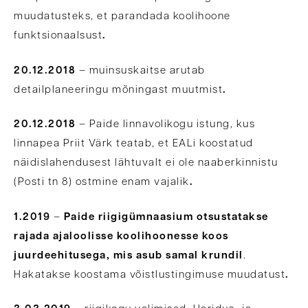
muudatusteks, et parandada koolihoone
funktsionaalsust
.
20.12.2018
– muinsuskaitse arutab
detailplaneeringu mõningast muutmist
.
20.12.2018
– Paide linnavolikogu istung, kus
linnapea Priit Värk teatab, et EALi koostatud
näidislahendusest lähtuvalt ei ole naaberkinnistu
(Posti tn 8) ostmine enam vajalik
.
1.2019
–
Paide riigigümnaasium otsustatakse
rajada ajaloolisse koolihoonesse koos
juurdeehitusega, mis asub samal krundil
.
Hakatakse koostama võistlustingimuse muudatust
.