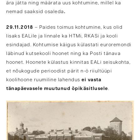
ära jätta ning määrata uus kohtumine, millel ka
nemad saaksid osaleda
.
29.11.2018
– Paides toimus kohtumine, kus olid
lisaks EALile ja linnale ka HTMi, RKASi ja kooli
esindajad. Kohtumise käigus külastati euroremondi
läbinud kutsekooli hoonet ning ka Posti tänava
hoonet. Hoonete külastus kinnitas EALi seisukohta,
et nõukogude perioodist pärit n-ö riiultüüpi
koolihoone ruumiline lahendus
ei vasta
tänapäevasele muutunud õpikäsitlusele
.