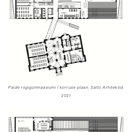
Paide riigigümnaasiumi I korruse plaan. Salto Arhitektid
,
2021