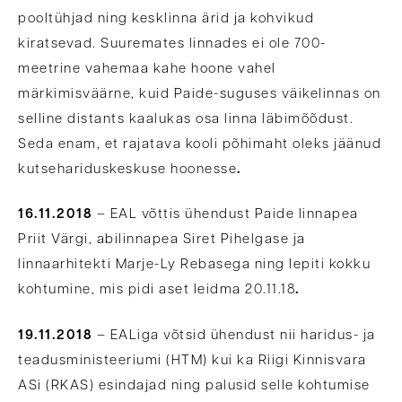
pooltühjad ning kesklinna ärid ja kohvikud
kiratsevad. Suuremates linnades ei ole 700-
meetrine vahemaa kahe hoone vahel
märkimisväärne, kuid Paide-suguses väikelinnas on
selline distants kaalukas osa linna läbimõõdust.
Seda enam, et rajatava kooli põhimaht oleks jäänud
kutsehariduskeskuse hoonesse
.
16.11.2018
– EAL võttis ühendust Paide linnapea
Priit Värgi, abilinnapea Siret Pihelgase ja
linnaarhitekti Marje-Ly Rebasega ning lepiti kokku
kohtumine, mis pidi aset leidma 20.11.18
.
19.11.2018
– EALiga võtsid ühendust nii haridus- ja
teadusministeeriumi (HTM) kui ka Riigi Kinnisvara
ASi (RKAS) esindajad ning palusid selle kohtumise