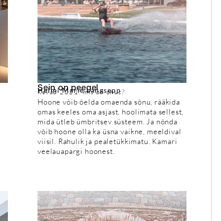
Sein on peegel
Helmi Marie Langsepp
Kevad 2021: mis on õhus?
Hoone võib öelda omaenda sõnu, rääkida
omas keeles oma asjast, hoolimata sellest,
mida ütleb ümbritsev süsteem. Ja nõnda
võib hoone olla ka üsna vaikne, meeldival
viisil. Rahulik ja pealetükkimatu. Kamari
veelauapargi hoonest.