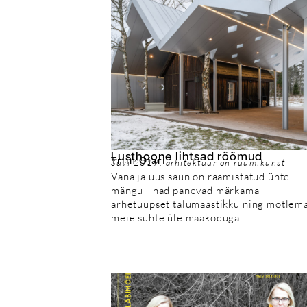
Lusthoone lihtsad rõõmud
Triin Ojari
Suvi 2019: arhitektuur on ruumikunst
Vana ja uus saun on raamistatud ühte
mängu - nad panevad märkama
arhetüüpset talumaastikku ning mõtlem
meie suhte üle maakoduga.