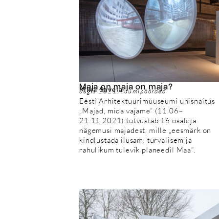
Maja on maja on maja?
Mika Savela
Sügis 2021: ruumipöörded
Eesti Arhitektuurimuuseumi ühisnäitus
„Majad, mida vajame“ (11.06–
21.11.2021) tutvustab 16 osaleja
nägemusi majadest, mille „eesmärk on
kindlustada ilusam, turvalisem ja
rahulikum tulevik planeedil Maa".