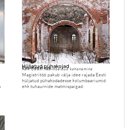
Hüljatud pühakojad
Eva Kedelauk
Talv 2018: läbimõeldud kahanemine
Magistritöö pakub välja idee rajada Eesti
hüljatud pühakodadesse kolumbaariumid
a
ehk tuhaurnide matmispaigad.