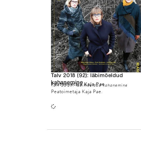
Talv 2018 (92): läbimõeldud
kahanemine
Peatoimetaja Kaja Pae
Talv 2018: läbimõeldud kahanemine
Peatoimetaja Kaja Pae.